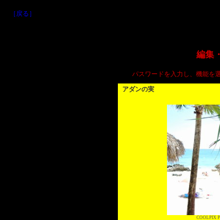
［戻る］
編集
パスワードを入力し、機能を
アダンの実
COOLPIX P