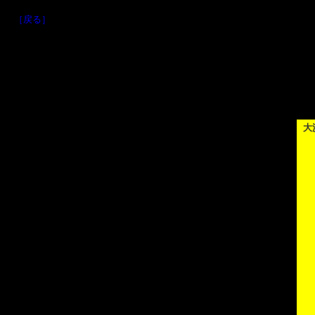
［戻る］
大