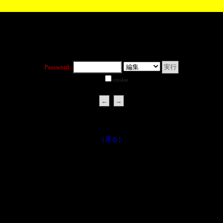
Password:
cookie
［戻る］