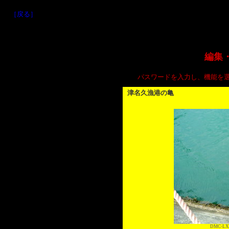
［戻る］
編集
パスワードを入力し、機能を
津名久漁港の亀
DMC-LX3