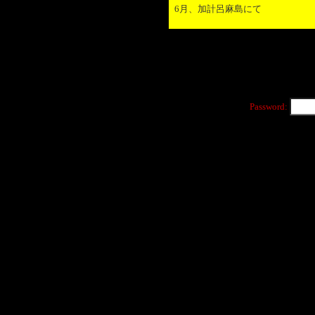
6月、加計呂麻島にて
Password: