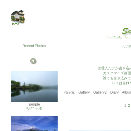
Recent Photos
◇◇
管理人だけが書き込
カスタマイズ画面
誰でも書き込みで
レスは書け
掲示板
Gallery
Gallery2
Diary
Albu
sample
1
2
8月25日(月)