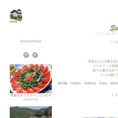
Recent Photos
◇◇
管理人だけが書き込
カスタマイズ画面
誰でも書き込みで
レスは書け
掲示板
Gallery
Gallery2
Diary
Albu
1
2
写真付きでテストしています
5月23日(月)