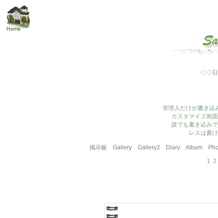
◇◇日
管理人だけが書き込
カスタマイズ画面
誰でも書き込みで
レスは書け
掲示板
Gallery
Gallery2
Diary
Album
Pho
1
2