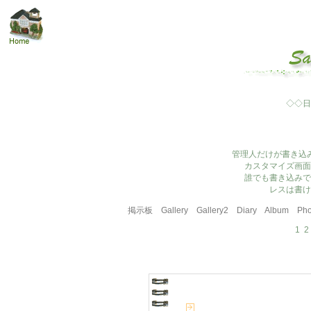
◇◇日
管理人だけが書き込
カスタマイズ画面
誰でも書き込みで
レスは書け
掲示板
Gallery
Gallery2
Diary
Album
Pho
1
2