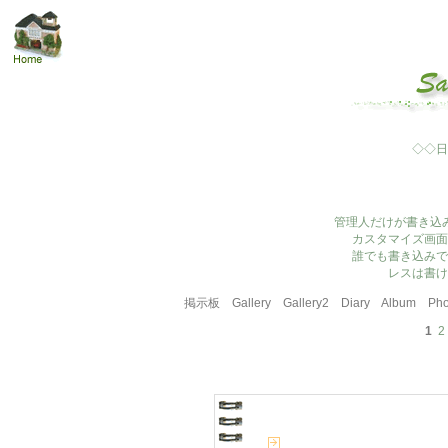
◇◇日
管理人だけが書き込
カスタマイズ画面
誰でも書き込みで
レスは書け
掲示板
Gallery
Gallery2
Diary
Album
Pho
1
2