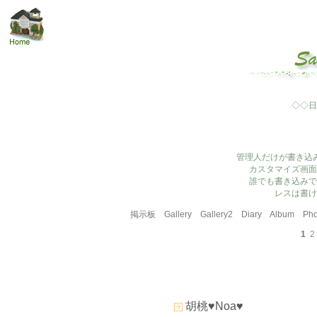
◇◇日
管理人だけが書き込
カスタマイズ画面
誰でも書き込みで
レスは書け
掲示板
Gallery
Gallery2
Diary
Album
Pho
1
2
胡桃♥Noa♥