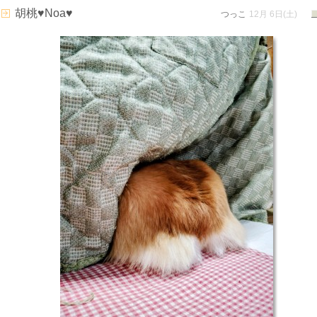
胡桃♥Noa♥
つっこ
12月 6日(土)