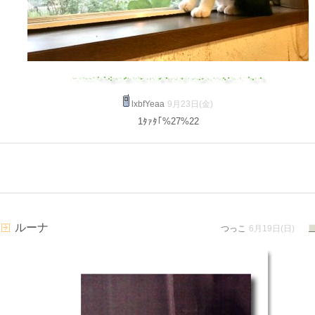
lxbfYeaa
9月23日(金)
1ﾀｧﾀ｢%27%22
ルーナ
つっこ
6月19日(日)