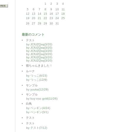
1
2
3
4
5
6
7
8
9
10
11
12
13
14
15
16
17
18
19
20
21
22
23
24
25
26
27
28
29
30
31
最新のコメント
テスト
by JCfUZQsq(3/20)
by JCfUZQsq(3/20)
by JCfUZQsq(3/20)
by JCfUZQsq(3/20)
by JCfUZQsq(3/20)
by JCfUZQsq(3/20)
猫ちゃんきました！
ルーナ
by つっこ(6/23)
by つっこ(12/9)
サンプル
by yuuka(12/29)
サンプル
by buy eso gold(11/26)
白鳥
by ペンギン(4/24)
by ペンギン(3/1)
テスト
テスト
by テスト(7/12)