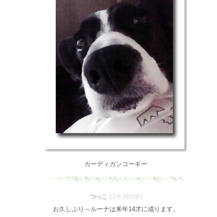
カーディガンコーギー
つっこ
12月 9日(水)
お久しぶり～ルーナは来年14才に成ります。