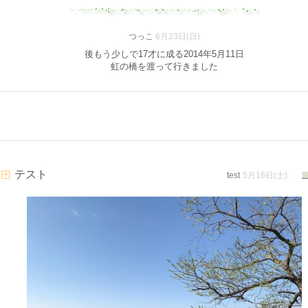
つっこ
6月23日(日)
後もう少しで17才に成る2014年5月11日
虹の橋を渡って行きました
テスト
test
5月16日(土)