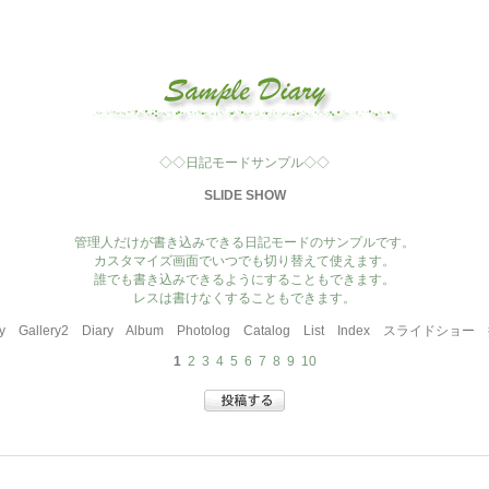
◇◇日記モードサンプル◇◇
SLIDE SHOW
管理人だけが書き込みできる日記モードのサンプルです。
カスタマイズ画面でいつでも切り替えて使えます。
誰でも書き込みできるようにすることもできます。
レスは書けなくすることもできます。
y
Gallery2
Diary
Album
Photolog
Catalog
List
Index
スライドショー
1
2
3
4
5
6
7
8
9
10