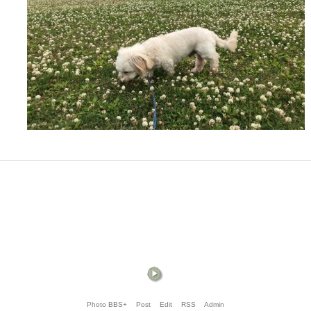
Photo BBS+
Post
Edit
RSS
Admin