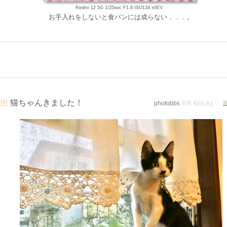
Redmi 12 5G 1/25sec F1.8 ISO134 ±0EV
お手入れをしないと食パンには成らない．．．。
猫ちゃんきました！
photobbs
8月 4日(火)