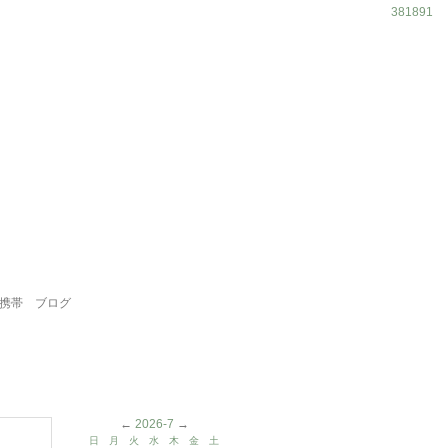
381891
携帯
ブログ
←
2026-7
→
日
月
火
水
木
金
土