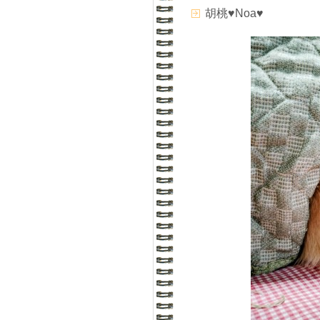
胡桃♥Noa♥