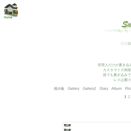
◇◇日
管理人だけが書き込
カスタマイズ画面
誰でも書き込みで
レスは書け
掲示板
Gallery
Gallery2
Diary
Album
Pho
1
2