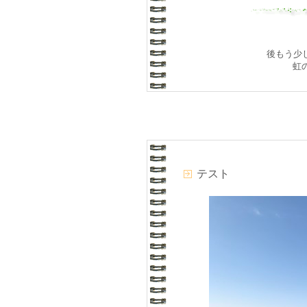
後もう少し
虹
テスト