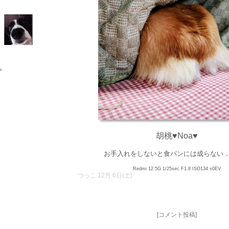
>
胡桃♥Noa♥
お手入れをしないと食パンには成らない
Redmi 12 5G 1/25sec F1.8 ISO134 ±0EV
つっこ 12月 6日(土)
[コメント投稿]