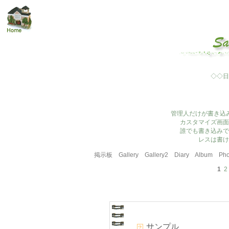
◇◇日
管理人だけが書き込
カスタマイズ画面
誰でも書き込みで
レスは書け
掲示板
Gallery
Gallery2
Diary
Album
Pho
1
2
サンプル