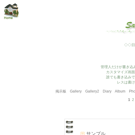
◇◇日
管理人だけが書き込
カスタマイズ画面
誰でも書き込みで
レスは書け
掲示板
Gallery
Gallery2
Diary
Album
Pho
1
2
サンプル