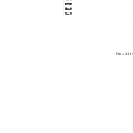
Photo BBS