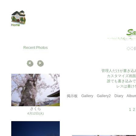
Recent Photos
◇◇
管理人だけが書き込
カスタマイズ画面
誰でも書き込みで
レスは書け
掲示板
Gallery
Gallery2
Diary
Albu
さくら
1
2
4月12日(火)