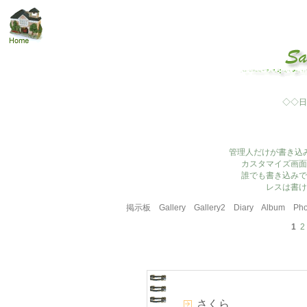
◇◇日
管理人だけが書き込
カスタマイズ画面
誰でも書き込みで
レスは書け
掲示板
Gallery
Gallery2
Diary
Album
Pho
1
2
さくら