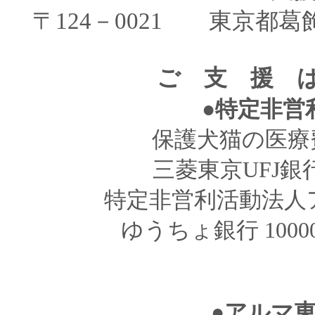
〒124－0021 東京都葛
ご 支 援 
●特定非営
保護犬猫の医療
三菱東京UFJ銀行 
特定非営利活動法人ア
ゆうちょ銀行 10000
●アルマ