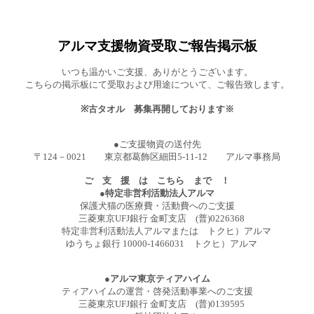
アルマ支援物資受取ご報告掲示板
いつも温かいご支援、ありがとうございます。
こちらの掲示板にて受取および用途について、ご報告致します。
※古タオル 募集再開しております※
●ご支援物資の送付先
〒124－0021 東京都葛飾区細田5-11-12 アルマ事務局
ご 支 援 は こちら まで ！
●特定非営利活動法人アルマ
保護犬猫の医療費・活動費へのご支援
三菱東京UFJ銀行 金町支店 (普)0226368
特定非営利活動法人アルマまたは トクヒ）アルマ
ゆうちょ銀行 10000-1466031 トクヒ）アルマ
●アルマ東京ティアハイム
ティアハイムの運営・啓発活動事業へのご支援
三菱東京UFJ銀行 金町支店 (普)0139595