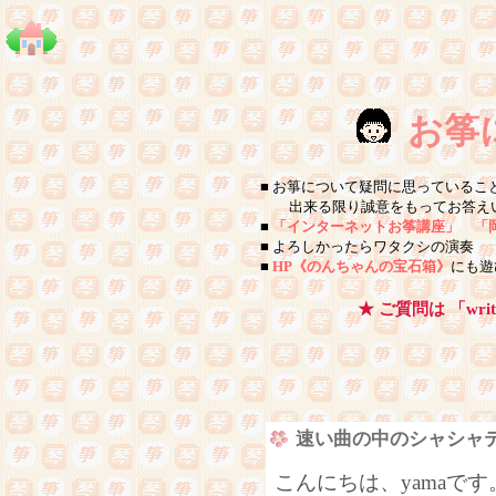
お筝
■ お箏について疑問に思っているこ
出来る限り誠意をもってお答えい
■
「インターネットお筝講座」
「
■ よろしかったらワタクシの演奏
《
■
HP《のんちゃんの宝石箱》
にも遊
★ ご質問は 「wr
速い曲の中のシャシャ
こんにちは、yamaで