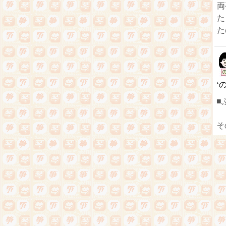
両
た
た
‘
■
そ