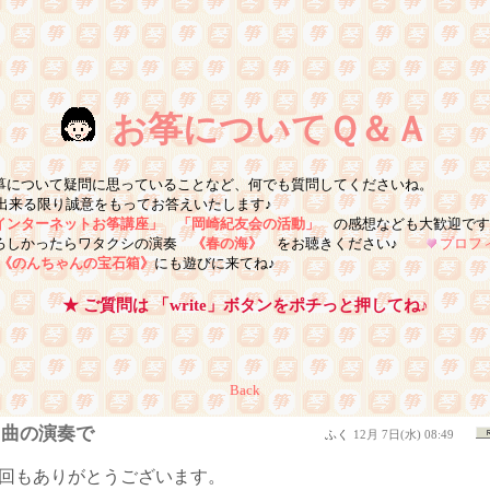
お筝についてＱ＆Ａ
お筝についてＱ＆Ａ
お箏について疑問に思っていることなど、何でも質問してくださいね。
る限り誠意をもってお答えいたします♪
インターネットお筝講座」
「岡崎紀友会の活動」
の感想なども大歓迎です
よろしかったらワタクシの演奏
《春の海》
をお聴きください♪
プロフ
P《のんちゃんの宝石箱》
にも遊びに来てね♪
★ ご質問は 「write」ボタンをポチっと押してね♪
Back
曲の演奏で
ふく
12月 7日(水) 08:49
回もありがとうございます。