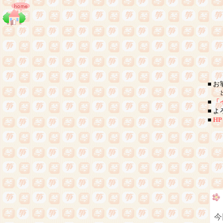
■ 
出来
■
「
■ 
■
H
今