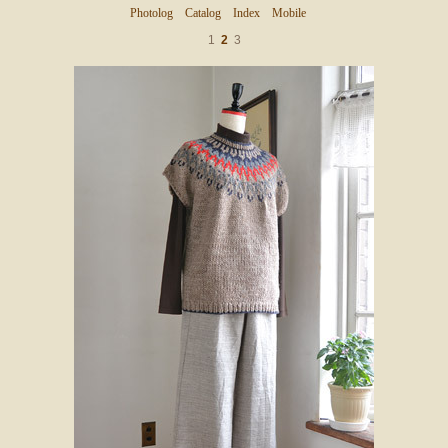
Photolog
Catalog
Index
Mobile
1
2
3