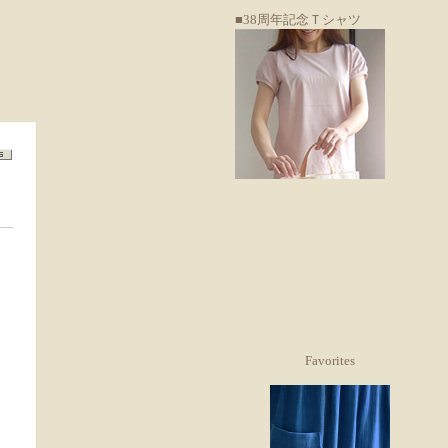
■38周年記念Ｔシャツ
Favorites