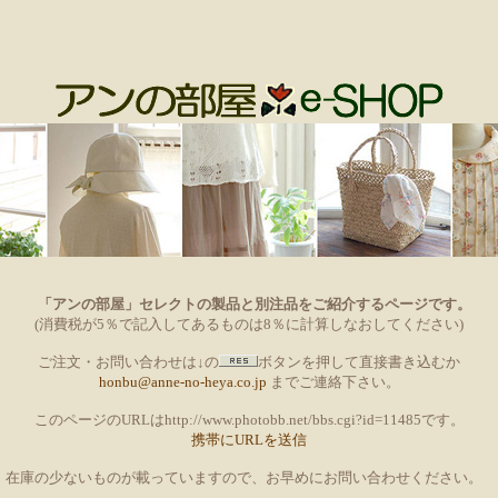
「アンの部屋」セレクトの製品と別注品をご紹介するページです。
(消費税が5％で記入してあるものは8％に計算しなおしてください)
ご注文・お問い合わせは↓の
ボタンを押して直接書き込むか
honbu@anne-no-heya.co.jp
までご連絡下さい。
このページのURLはhttp://www.photobb.net/bbs.cgi?id=11485です。
携帯にURLを送信
在庫の少ないものが載っていますので、お早めにお問い合わせください。