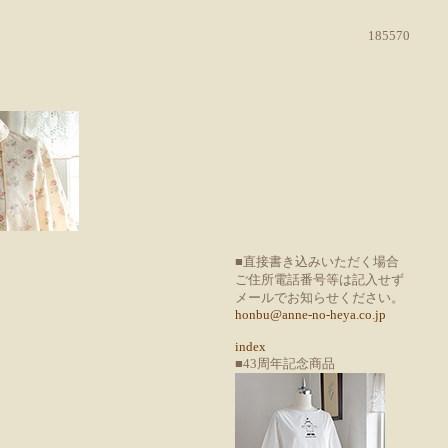
185570
■直接書き込みいただく場合
ご住所電話番号等は記入せず
メールでお知らせください。
honbu@anne-no-heya.co.jp
index
■43周年記念商品