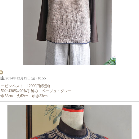
店主
2014年12月19日(金) 18:55
ロービンベスト 12000円(税別)
Ａ50ｳｰﾙ30ﾘﾈﾝ20％手編み ベージュ・グレー
巾58cm 丈62cm ゆき33cm