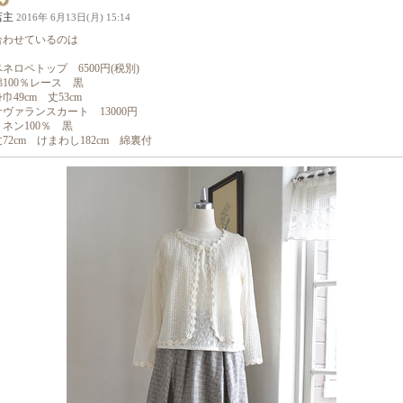
店主
2016年 6月13日(月) 15:14
合わせているのは
ペネロペトップ 6500円(税別)
綿100％レース 黒
巾49cm 丈53cm
サヴァランスカート 13000円
リネン100％ 黒
丈72cm けまわし182cm 綿裏付