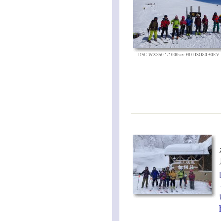
DSC-WX350 1/1000sec F8.0 ISO80 ±0