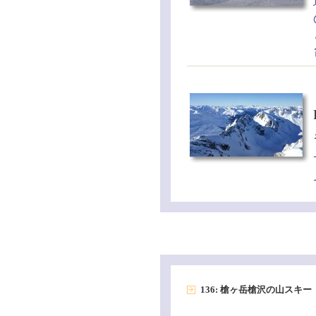
136: 槍ヶ岳槍沢の山スキ