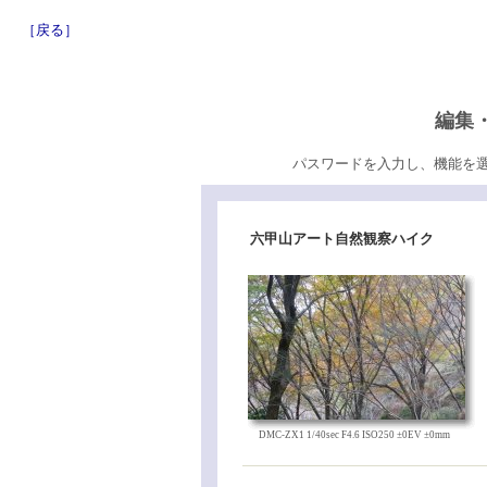
［戻る］
編集
パスワードを入力し、機能を
六甲山アート自然観察ハイク
DMC-ZX1 1/40sec F4.6 ISO250 ±0EV ±0mm