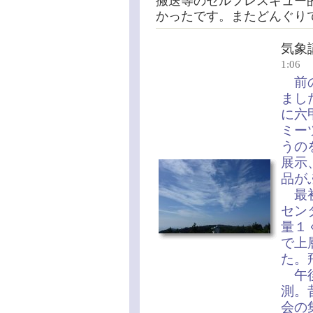
搬送等のセルフレスキュー
かったです。またどんぐり
気象
1:06
前の
まし
に六
ミー
うの
展示
品が
最初
セン
量１
で上
た。
午後
測。
会の