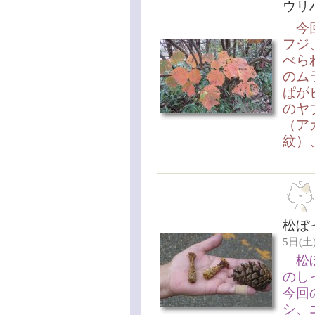
ウリ
今回
フジ
べら
のム
ぱが
のヤ
（ア
紋）
松ぼ
5日(土)
松ぼ
のし
今回
シ、