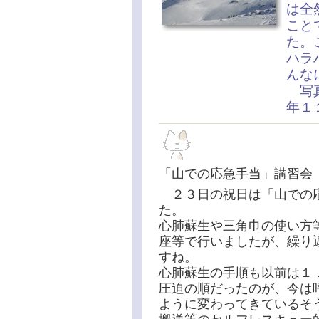
は全
こと
た。
ハラ
んな
写真
年１
「山での応急手当」講習
２３日の祝日は「山での応
た。
心肺蘇生や三角巾の使い方
座等で行いましたが、繰り
すね。
心肺蘇生の手順も以前は１
圧迫の順だったのが、今は
ように変わってきているそ