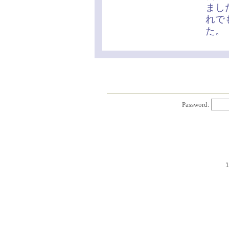
まし
れで
た。
Password:
1