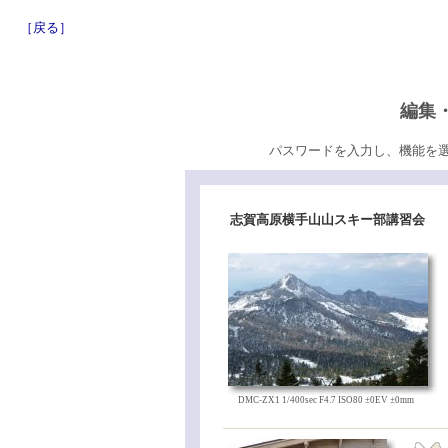
［戻る］
編集
パスワードを入力し、機能を
志賀高原横手山山スキー部講習会
DMC-ZX1 1/400sec F4.7 ISO80 ±0EV ±0mm