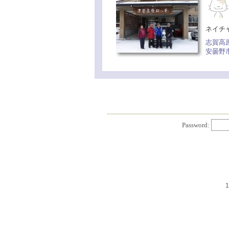
ネイチ
志賀高
安曇野
Password:
1