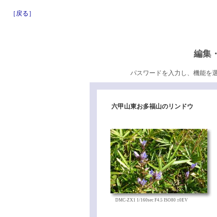
［戻る］
編集
パスワードを入力し、機能を
六甲山東お多福山のリンドウ
DMC-ZX1 1/160sec F4.5 ISO80 ±0EV