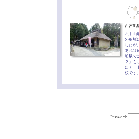
西宮船
六甲山
の船坂
したが
あれは
船坂で
２」も
にアー
校です
Password: