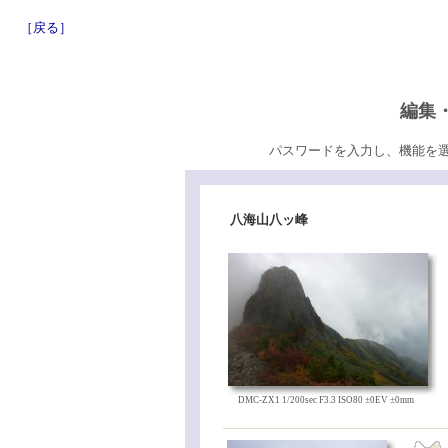
［戻る］
編集
パスワードを入力し、機能を
八海山八ッ峰
DMC-ZX1 1/200sec F3.3 ISO80 ±0EV ±0mm