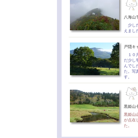
八海山
少しだ
えまし
戸隠キ
１０月
だ少し
んでし
た。写
す。
黒姫山
黒姫山
が点在
た。