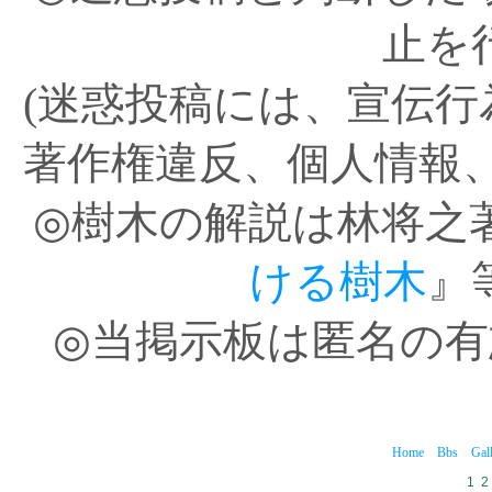
止を
(迷惑投稿には、宣伝
著作権違反、個人情報
◎樹木の解説は林将之
ける樹木
』
◎当掲示板は匿名の
Home
Bbs
Gal
1
2