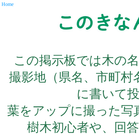
Home
この掲示板では木の
撮影地（県名、市町村
に書いて
葉をアップに撮った写
樹木初心者や、回