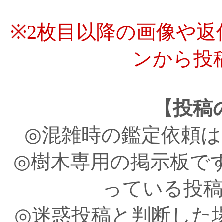
※2枚目以降の画像や
ンから投
【投稿
◎混雑時の鑑定依頼
◎樹木専用の掲示板で
っている投
◎迷惑投稿と判断した