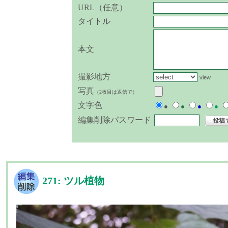
URL（任意）
タイトル
本文
撮影地方
view
写真
（2枚目は返信で）
文字色
●
●
●
●
編集削除パスワード
271: ツル植物