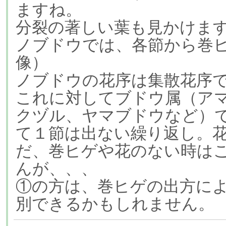
ますね。
分裂の著しい葉も見かけま
ノブドウでは、各節から巻
像）
ノブドウの花序は集散花序
これに対してブドウ属（ア
クヅル、ヤマブドウなど）で
て１節は出ない繰り返し。
だ、巻ヒゲや花のない時は
んが、、、
①の方は、巻ヒゲの出方に
別できるかもしれません。