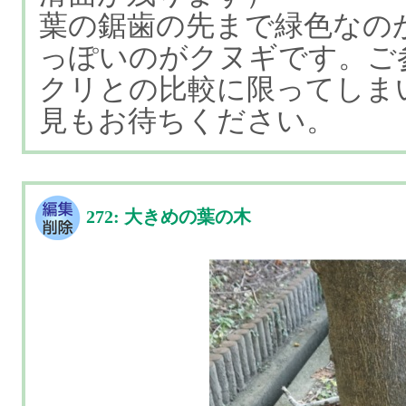
葉の鋸歯の先まで緑色なの
っぽいのがクヌギです。ご
クリとの比較に限ってしま
見もお待ちください。
272: 大きめの葉の木