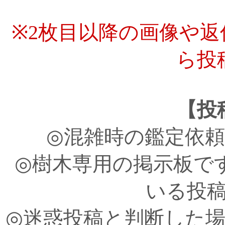
※2枚目以降の画像や
ら投
【投
◎混雑時の鑑定依
◎樹木専用の掲示板で
いる投
◎迷惑投稿と判断した