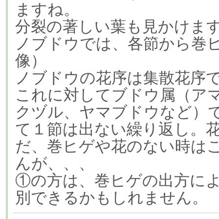
ますね。
分裂の著しい葉も見かけま
ノブドウでは、各節から巻
像）
ノブドウの花序は集散花序
これに対してブドウ属（ア
クヅル、ヤマブドウなど）で
て１節は出ない繰り返し。
だ、巻ヒゲや花のない時は
んが、、、
①の方は、巻ヒゲの出方に
別できるかもしれません。