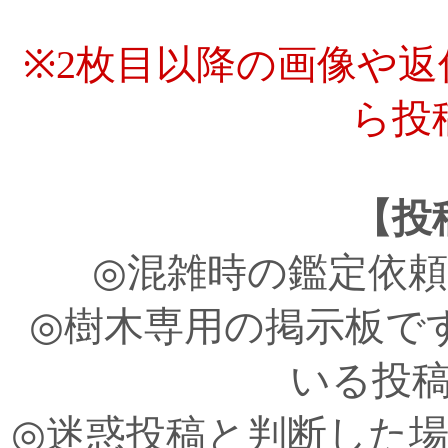
※2枚目以降の画像や
ら投
【投
◎混雑時の鑑定依
◎樹木専用の掲示板で
いる投
◎迷惑投稿と判断した