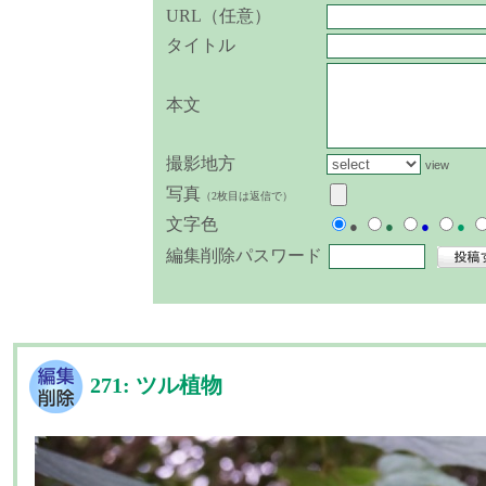
URL（任意）
タイトル
本文
撮影地方
view
写真
（2枚目は返信で）
文字色
●
●
●
●
編集削除パスワード
271: ツル植物