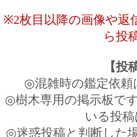
※2枚目以降の画像や返
ら投
【投
◎混雑時の鑑定依頼
◎樹木専用の掲示板で
いる投稿
◎迷惑投稿と判断した