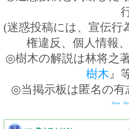
(迷惑投稿には、宣伝行
権違反、個人情報、
◎樹木の解説は林将之
樹木
』
◎当掲示板は匿名の有
Home
Bbs