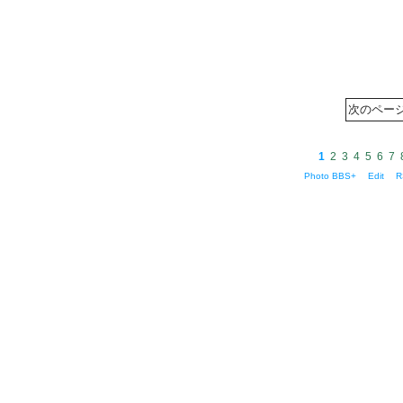
1
2
3
4
5
6
7
Photo BBS+
Edit
R