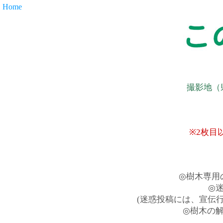
Home
撮影地（
※2枚目
◎樹木専用
◎
(迷惑投稿には、宣伝
◎樹木の