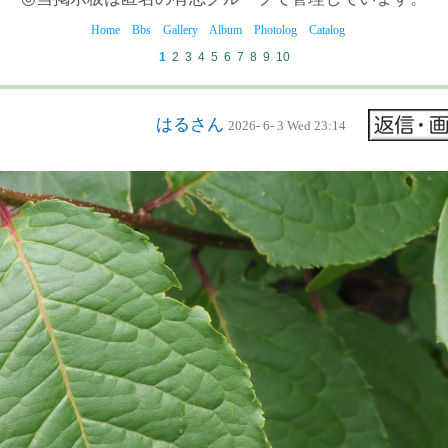
Home
Bbs
Gallery
Album
Photolog
Catalog
1
2
3
4
5
6
7
8
9
10
はるさん
2026- 6- 3 Wed 23:14