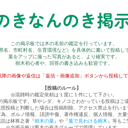
この掲示板では木の名前の鑑定を行っています。
県名、市町村名、生育環境など）を具体的に書いて投稿し
葉をアップに撮った写真があると、より確実です。
樹木初心者や、回答の書き込みも歓迎です。
以降の画像や返信は「返信・画像追加」ボタンから投稿し
【投稿のルール】
◎混雑時の鑑定依頼は１度に１件にして下さい。
の掲示板です。草やシダ、キノコとわかっている投稿はご
迷惑投稿と判断した場合は投稿削除、アクセス禁止を行いま
行為、ポルノ情報、誹謗中傷、著作権違反、個人情報、大量
解説は林将之著『
樹木の葉
』や『
葉で見わける樹木
』等もご
◎当掲示板は匿名の有志グループで管理しています。