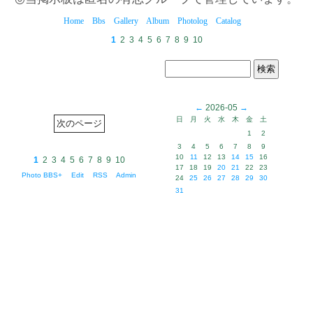
Home
Bbs
Gallery
Album
Photolog
Catalog
1
2
3
4
5
6
7
8
9
10
←
2026-05
→
日
月
火
水
木
金
土
1
2
3
4
5
6
7
8
9
10
11
12
13
14
15
16
1
2
3
4
5
6
7
8
9
10
17
18
19
20
21
22
23
Photo BBS+
Edit
RSS
Admin
24
25
26
27
28
29
30
31