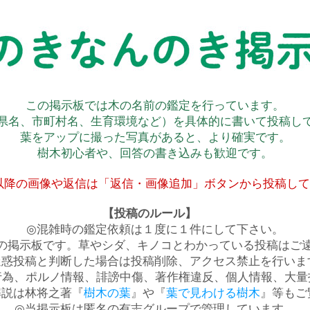
この掲示板では木の名前の鑑定を行っています。
県名、市町村名、生育環境など）を具体的に書いて投稿し
葉をアップに撮った写真があると、より確実です。
樹木初心者や、回答の書き込みも歓迎です。
以降の画像や返信は「返信・画像追加」ボタンから投稿し
【投稿のルール】
◎混雑時の鑑定依頼は１度に１件にして下さい。
の掲示板です。草やシダ、キノコとわかっている投稿はご
迷惑投稿と判断した場合は投稿削除、アクセス禁止を行いま
行為、ポルノ情報、誹謗中傷、著作権違反、個人情報、大量
解説は林将之著『
樹木の葉
』や『
葉で見わける樹木
』等もご
◎当掲示板は匿名の有志グループで管理しています。