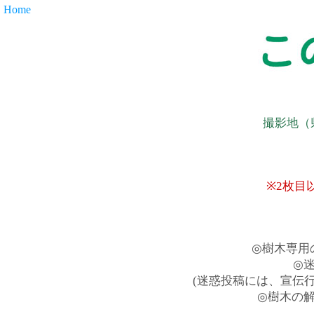
Home
撮影地（
※2枚目
◎樹木専用
◎
(迷惑投稿には、宣伝
◎樹木の