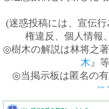
(迷惑投稿には、宣伝
権違反、個人情報
◎樹木の解説は林将之
木
』
◎当掲示板は匿名の
Home
B