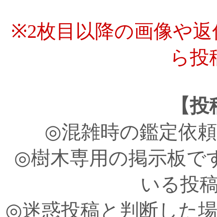
※2枚目以降の画像や
ら投
【投
◎混雑時の鑑定依
◎樹木専用の掲示板で
いる投
◎迷惑投稿と判断した