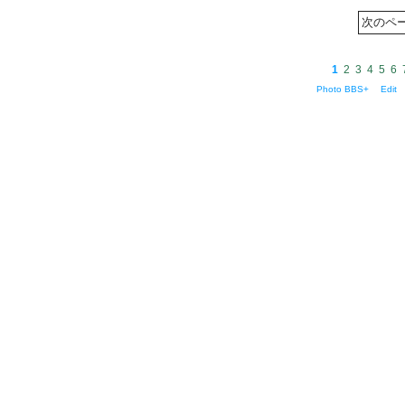
1
2
3
4
5
6
Photo BBS+
Edit