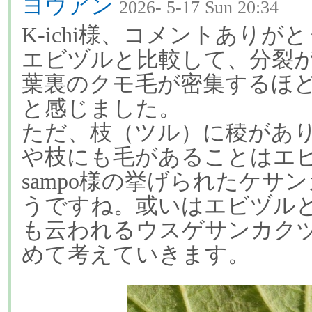
ヨウアン
2026- 5-17 Sun 20:34
K-ichi様、コメントあり
エビヅルと比較して、分裂
葉裏のクモ毛が密集するほ
と感じました。
ただ、枝（ツル）に稜があ
や枝にも毛があることはエ
sampo様の挙げられたケサ
うですね。或いはエビヅル
も云われるウスゲサンカク
めて考えていきます。