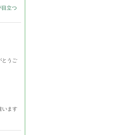
が目立つ
がとうご
違います