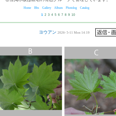
Home
Bbs
Gallery
Album
Photolog
Catalog
1
2
3
4
5
6
7
8
9
10
ヨウアン
2026- 5-11 Mon 14:19