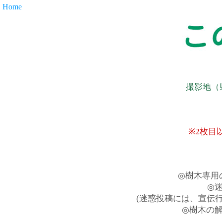
Home
撮影地（
※2枚目
◎樹木専用
◎
(迷惑投稿には、宣伝
◎樹木の