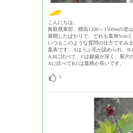
こんにちは。
鳥取県東部、標高1200～1500mの登
展開したばかりで、どれも葉身5cm
いつもこのような質問の仕方ですみ
葉表です。Aはうぶ毛が認められ、B,
A,Bに比べて、Cは鋸歯が深く、裂
Aに比べてB,Cは葉柄が長いです。