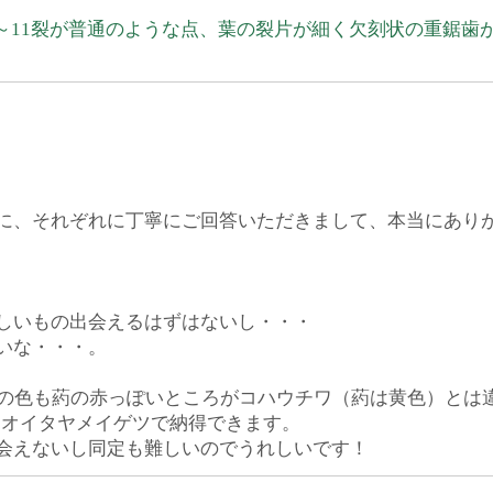
～11裂が普通のような点、葉の裂片が細く欠刻状の重鋸歯
。
に、それぞれに丁寧にご回答いただきまして、本当にあり
しいもの出会えるはずはないし・・・
いな・・・。
花の色も葯の赤っぽいところがコハウチワ（葯は黄色）とは
オオイタヤメイゲツで納得できます。
会えないし同定も難しいのでうれしいです！