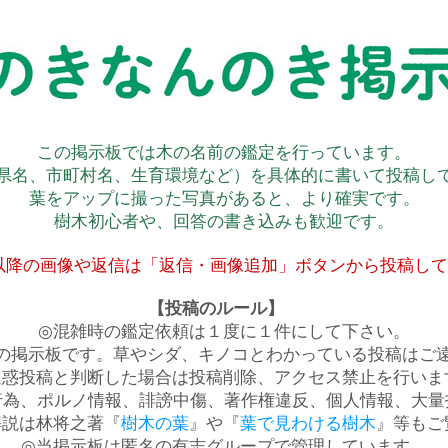
この掲示板では木の名前の鑑定を行っています。
県名、市町村名、生育環境など）を具体的に書いて投稿し
葉をアップに撮った写真があると、より確実です。
樹木初心者や、回答の書き込みも歓迎です。
以降の画像や返信は「返信・画像追加」ボタンから投稿し
【投稿のルール】
◎混雑時の鑑定依頼は１度に１件にして下さい。
の掲示板です。草やシダ、キノコとわかっている投稿はご
迷惑投稿と判断した場合は投稿削除、アクセス禁止を行いま
行為、ポルノ情報、誹謗中傷、著作権違反、個人情報、大量
解説は林将之著『
樹木の葉
』や『
葉で見わける樹木
』等もご
◎当掲示板は匿名の有志グループで管理しています。