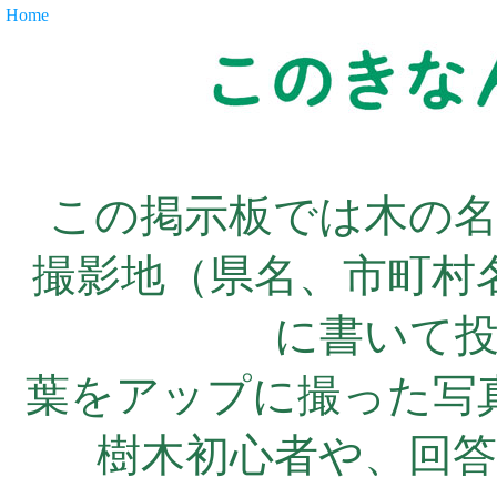
Home
この掲示板では木の
撮影地（県名、市町村
に書いて
葉をアップに撮った写
樹木初心者や、回