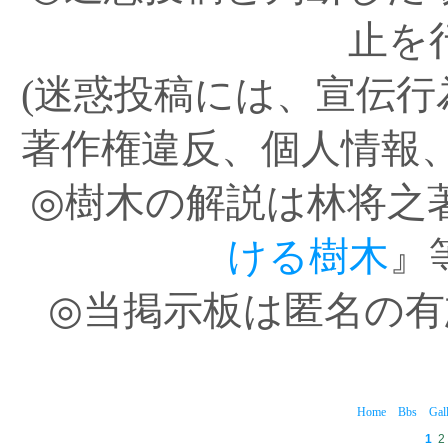
止を
(迷惑投稿には、宣伝
著作権違反、個人情報
◎樹木の解説は林将之
ける樹木
』
◎当掲示板は匿名の
Home
Bbs
Gal
1
2