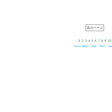
1
2
3
4
5
6
7
8
9
10
Photo BBS+
Edit
RSS
Ad