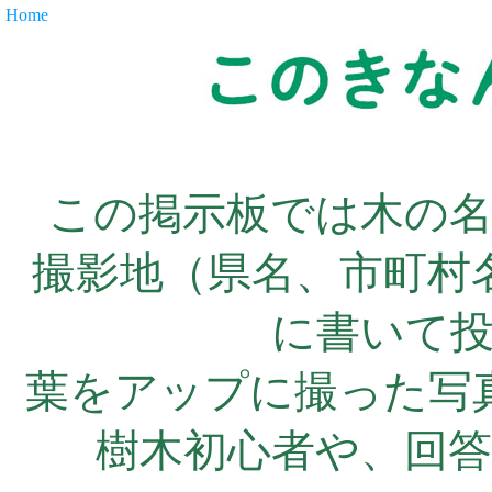
Home
この掲示板では木の
撮影地（県名、市町村
に書いて
葉をアップに撮った写
樹木初心者や、回