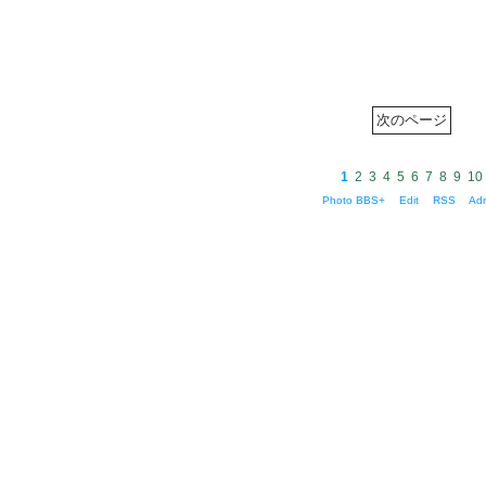
1
2
3
4
5
6
7
8
9
10
Photo BBS+
Edit
RSS
Ad