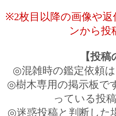
※2枚目以降の画像や
ンから投
【投稿
◎混雑時の鑑定依頼
◎樹木専用の掲示板で
っている投
◎迷惑投稿と判断した