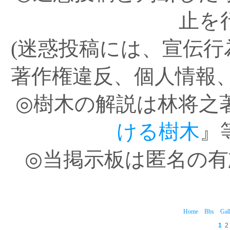
止を
(迷惑投稿には、宣伝
著作権違反、個人情報
◎樹木の解説は林将之
ける樹木
』
◎当掲示板は匿名の
Home
Bbs
Gal
1
2