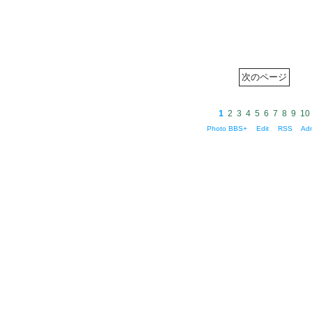
1
2
3
4
5
6
7
8
9
10
Photo BBS+
Edit
RSS
Ad