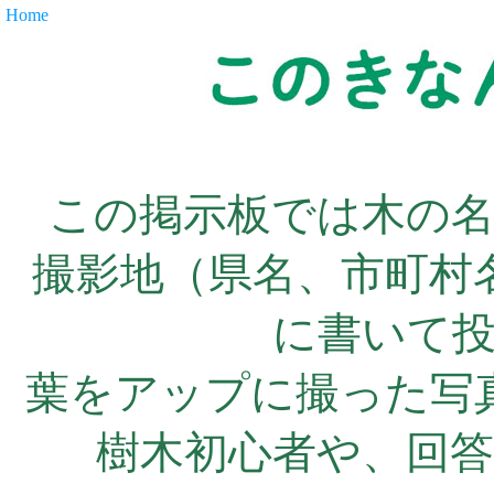
Home
この掲示板では木の
撮影地（県名、市町村
に書いて
葉をアップに撮った写
樹木初心者や、回