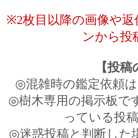
※2枚目以降の画像や
ンから投
【投稿
◎混雑時の鑑定依頼
◎樹木専用の掲示板で
っている投
◎迷惑投稿と判断した