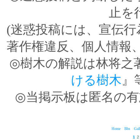
止を
(迷惑投稿には、宣伝
著作権違反、個人情報
◎樹木の解説は林将之
ける樹木
』
◎当掲示板は匿名の
Home
Bbs
Gal
1
2