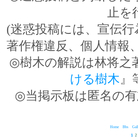
止を
(迷惑投稿には、宣伝
著作権違反、個人情報
◎樹木の解説は林将之
ける樹木
』
◎当掲示板は匿名の
Home
Bbs
Gal
1
2