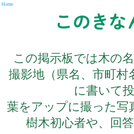
Home
この掲示板では木の
撮影地（県名、市町村
に書いて
葉をアップに撮った写
樹木初心者や、回