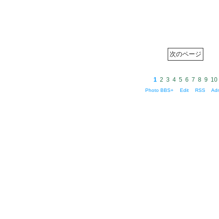
1
2
3
4
5
6
7
8
9
10
Photo BBS+
Edit
RSS
Ad