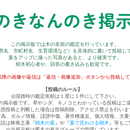
この掲示板では木の名前の鑑定を行っています。
県名、市町村名、生育環境など）を具体的に書いて投稿し
葉をアップに撮った写真があると、より確実です。
樹木初心者や、回答の書き込みも歓迎です。
以降の画像や返信は「返信・画像追加」ボタンから投稿し
【投稿のルール】
◎混雑時の鑑定依頼は１度に１件にして下さい。
の掲示板です。草やシダ、キノコとわかっている投稿はご
迷惑投稿と判断した場合は投稿削除、アクセス禁止を行いま
行為、ポルノ情報、誹謗中傷、著作権違反、個人情報、大量
解説は林将之著『
樹木の葉
』や『
葉で見わける樹木
』等もご
◎当掲示板は匿名の有志グループで管理しています。