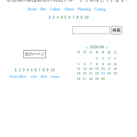
Home
Bbs
Gallery
Album
Photolog
Catalog
1
2
3
4
5
6
7
8
9
10
←
2026-04
→
日
月
火
水
木
金
土
1
2
3
4
5
6
7
8
9
10
11
12
13
14
15
16
17
18
1
2
3
4
5
6
7
8
9
10
19
20
21
22
23
24
25
Photo BBS+
Edit
RSS
Admin
26
27
28
29
30