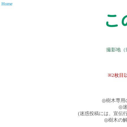
Home
撮影地（
※2枚目
◎樹木専用
◎
(迷惑投稿には、宣伝
◎樹木の