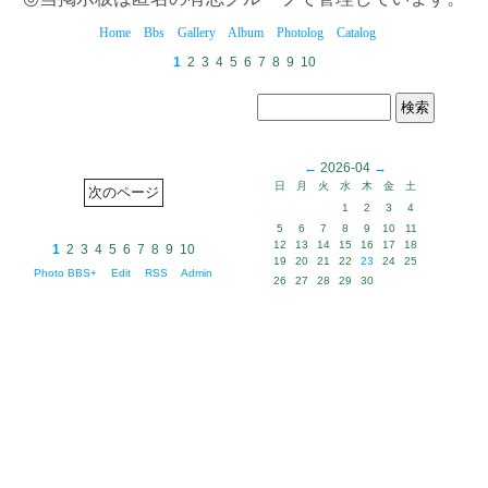
Home
Bbs
Gallery
Album
Photolog
Catalog
1
2
3
4
5
6
7
8
9
10
←
2026-04
→
日
月
火
水
木
金
土
1
2
3
4
5
6
7
8
9
10
11
12
13
14
15
16
17
18
1
2
3
4
5
6
7
8
9
10
19
20
21
22
23
24
25
Photo BBS+
Edit
RSS
Admin
26
27
28
29
30