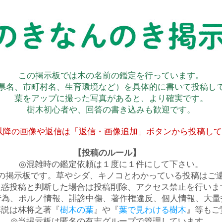
この掲示板では木の名前の鑑定を行っています。
県名、市町村名、生育環境など）を具体的に書いて投稿し
葉をアップに撮った写真があると、より確実です。
樹木初心者や、回答の書き込みも歓迎です。
以降の画像や返信は「返信・画像追加」ボタンから投稿し
【投稿のルール】
◎混雑時の鑑定依頼は１度に１件にして下さい。
の掲示板です。草やシダ、キノコとわかっている投稿はご
迷惑投稿と判断した場合は投稿削除、アクセス禁止を行いま
行為、ポルノ情報、誹謗中傷、著作権違反、個人情報、大量
解説は林将之著『
樹木の葉
』や『
葉で見わける樹木
』等もご
◎当掲示板は匿名の有志グループで管理しています。