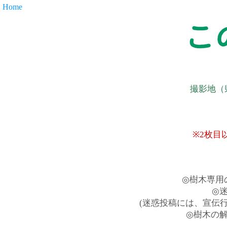
Home
撮影地（
※2枚目
◎樹木専用
◎
(迷惑投稿には、宣伝
◎樹木の