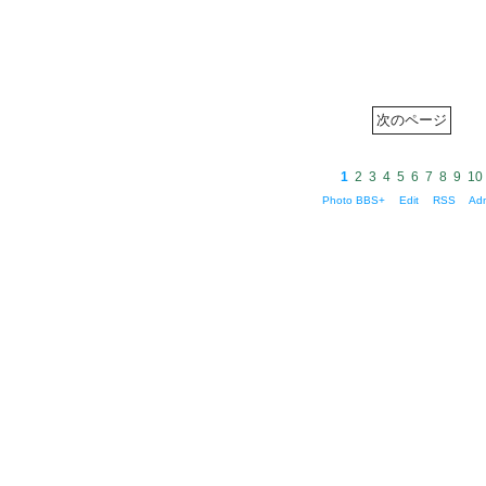
1
2
3
4
5
6
7
8
9
10
Photo BBS+
Edit
RSS
Ad