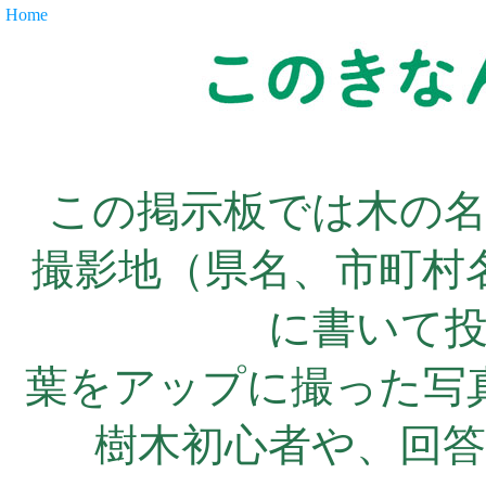
Home
この掲示板では木の
撮影地（県名、市町村
に書いて
葉をアップに撮った写
樹木初心者や、回