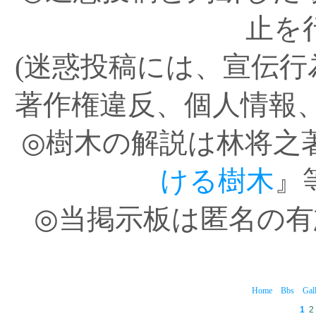
止を
(迷惑投稿には、宣伝
著作権違反、個人情報
◎樹木の解説は林将之
ける樹木
』
◎当掲示板は匿名の
Home
Bbs
Gal
1
2