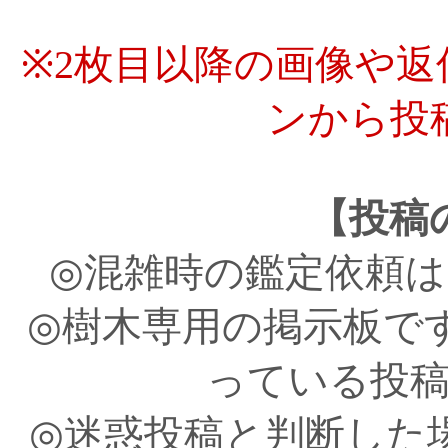
※2枚目以降の画像や
ンから投
【投稿
◎混雑時の鑑定依頼
◎樹木専用の掲示板で
っている投
◎迷惑投稿と判断した