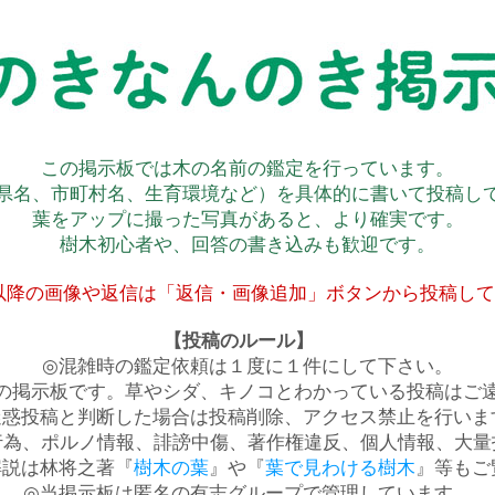
この掲示板では木の名前の鑑定を行っています。
県名、市町村名、生育環境など）を具体的に書いて投稿し
葉をアップに撮った写真があると、より確実です。
樹木初心者や、回答の書き込みも歓迎です。
以降の画像や返信は「返信・画像追加」ボタンから投稿し
【投稿のルール】
◎混雑時の鑑定依頼は１度に１件にして下さい。
の掲示板です。草やシダ、キノコとわかっている投稿はご
迷惑投稿と判断した場合は投稿削除、アクセス禁止を行いま
行為、ポルノ情報、誹謗中傷、著作権違反、個人情報、大量
解説は林将之著『
樹木の葉
』や『
葉で見わける樹木
』等もご
◎当掲示板は匿名の有志グループで管理しています。