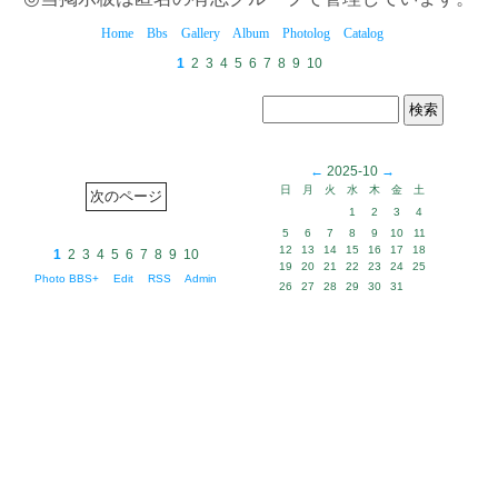
Home
Bbs
Gallery
Album
Photolog
Catalog
1
2
3
4
5
6
7
8
9
10
←
2025-10
→
日
月
火
水
木
金
土
1
2
3
4
5
6
7
8
9
10
11
12
13
14
15
16
17
18
1
2
3
4
5
6
7
8
9
10
19
20
21
22
23
24
25
Photo BBS+
Edit
RSS
Admin
26
27
28
29
30
31