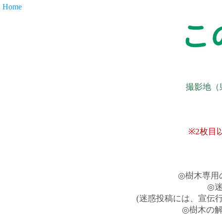
Home
撮影地（
※2枚目
◎樹木専用
◎
(迷惑投稿には、宣伝
◎樹木の