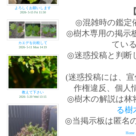
よろしくお願いします
2026- 5-15 Fri 11:50
◎混雑時の鑑定
◎樹木専用の掲示
てい
カエデを比較して
2026- 5-11 Mon 14:19
◎迷惑投稿と判断
(迷惑投稿には、
作権違反、個人
教えて下さい
◎樹木の解説は林
2026- 5-20 Wed 13:15
る樹
◎当掲示板は匿名
Home