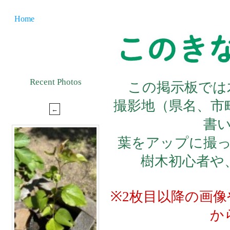
Home
Recent Photos
この掲示板では
撮影地（県名、市
書
葉をアップに撮
樹木初心者や
※2枚目以降の画
か