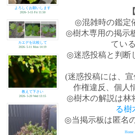
よろしくお願いします
2026- 5-15 Fri 11:50
◎混雑時の鑑定
◎樹木専用の掲示
てい
カエデを比較して
2026- 5-11 Mon 14:19
◎迷惑投稿と判断
(迷惑投稿には、
作権違反、個人
教えて下さい
◎樹木の解説は林
2026- 5-20 Wed 13:15
る樹
◎当掲示板は匿名
Home