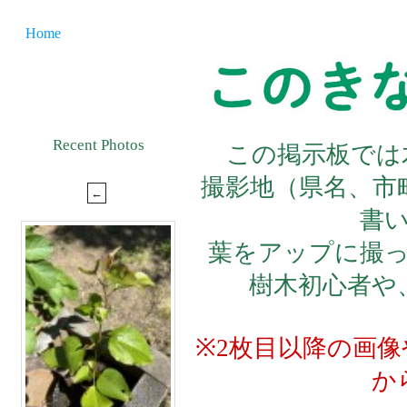
Home
Recent Photos
この掲示板では
撮影地（県名、市
書
葉をアップに撮
樹木初心者や
※2枚目以降の画
か