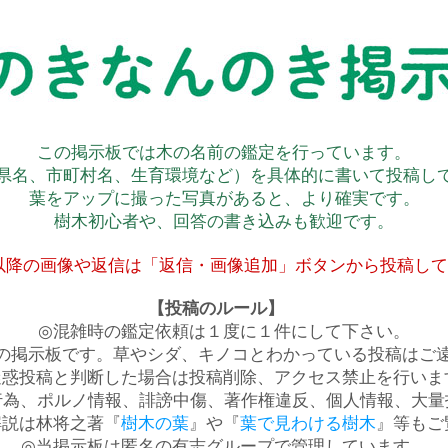
この掲示板では木の名前の鑑定を行っています。
県名、市町村名、生育環境など）を具体的に書いて投稿し
葉をアップに撮った写真があると、より確実です。
樹木初心者や、回答の書き込みも歓迎です。
以降の画像や返信は「返信・画像追加」ボタンから投稿し
【投稿のルール】
◎混雑時の鑑定依頼は１度に１件にして下さい。
の掲示板です。草やシダ、キノコとわかっている投稿はご
迷惑投稿と判断した場合は投稿削除、アクセス禁止を行いま
行為、ポルノ情報、誹謗中傷、著作権違反、個人情報、大量
解説は林将之著『
樹木の葉
』や『
葉で見わける樹木
』等もご
◎当掲示板は匿名の有志グループで管理しています。