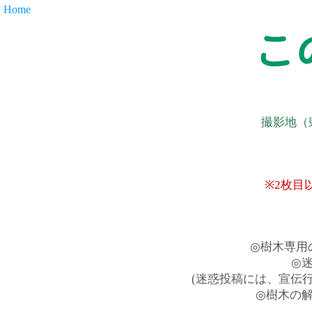
Home
撮影地（
※2枚目
◎樹木専用
◎
(迷惑投稿には、宣伝
◎樹木の