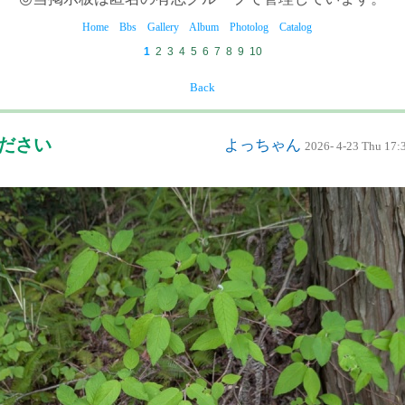
Home
Bbs
Gallery
Album
Photolog
Catalog
1
2
3
4
5
6
7
8
9
10
Back
ください
よっちゃん
2026- 4-23 Thu 17: