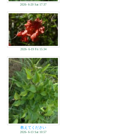
2026- 6-20 Sat 17:37
2026- 6-19 Fri 15:34
教えてください
2026- 6-13 Sat 10:57