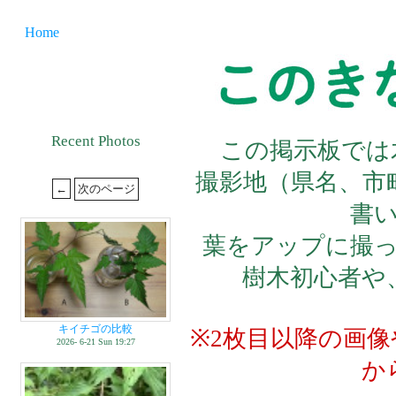
Home
Recent Photos
この掲示板では
撮影地（県名、市
書
葉をアップに撮
樹木初心者や
キイチゴの比較
※2枚目以降の画
2026- 6-21 Sun 19:27
か