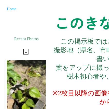
Home
Recent Photos
この掲示板では
撮影地（県名、市
書
葉をアップに撮
樹木初心者や
※2枚目以降の画
か