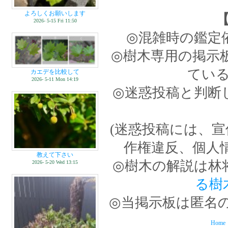
よろしくお願いします
2026- 5-15 Fri 11:50
◎混雑時の鑑定
◎樹木専用の掲示
てい
カエデを比較して
2026- 5-11 Mon 14:19
◎迷惑投稿と判断
(迷惑投稿には、
作権違反、個人
教えて下さい
◎樹木の解説は林
2026- 5-20 Wed 13:15
る樹
◎当掲示板は匿名
Home