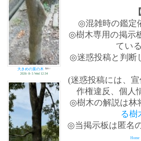
◎混雑時の鑑定
◎樹木専用の掲示
てい
◎迷惑投稿と判断
大きめの葉の木
2026- 8- 5 Wed 12:34
(迷惑投稿には、
作権違反、個人
◎樹木の解説は林
る樹
◎当掲示板は匿名
Home