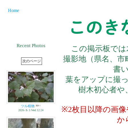
Home
Recent Photos
この掲示板では
撮影地（県名、市
書
葉をアップに撮
樹木初心者や
ツル植物
※2枚目以降の画
2026- 8- 5 Wed 12:24
か